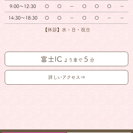
9:00～12:30
〇
〇
－
〇
〇
〇
－
14:30～18:30
〇
〇
－
〇
〇
－
－
【休診】水・日・祝日
富士IC
5
より車で
分
詳しいアクセス⇒