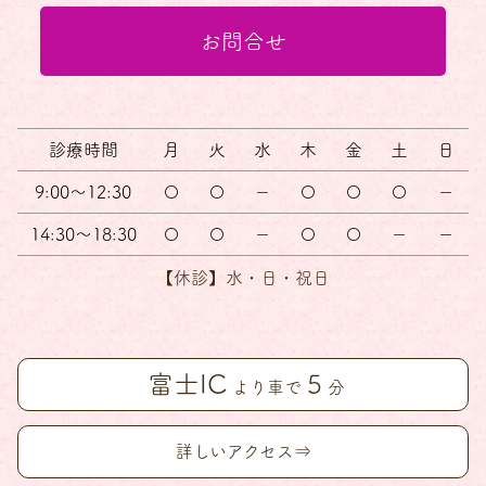
お問合せ
診療時間
月
火
水
木
金
土
日
9:00～12:30
〇
〇
－
〇
〇
〇
－
14:30～18:30
〇
〇
－
〇
〇
－
－
【休診】水・日・祝日
富士IC
5
より車で
分
詳しいアクセス⇒