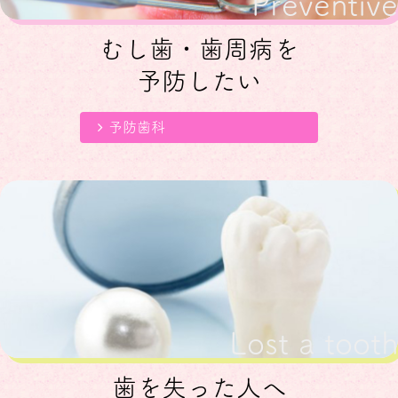
Preventive
2025.11.26
【スタッフ募集のお知らせ】
むし歯・歯周病を
このたび、長年にわたり医院を支えてくれたスタッ
フが退職することとなりました。
予防したい
これまでの貢献に感謝するとともに、新たな体制づ
くりのため新しく歯科助手・受付スタッフを募集い
予防歯科
たします。
未経験の方でも丁寧にサポートいたしますので、歯
科医療に興味のある方はぜひご応募ください。
また、さらにより良い診療体制を整えるため、歯科
衛生士も募集中です。
詳細は採用ページをご覧ください。
https://ozawashika.net/recruit
皆さまのご応募をお待ちしております。
2025.10.28
【年末年始休暇のお知らせ】
下記日程が休診となります。
Lost a tooth
２０２５年１２月２８日～２０２６年１月４日
歯を失った人へ
※１月５日(月)～通常通り診療いたします。