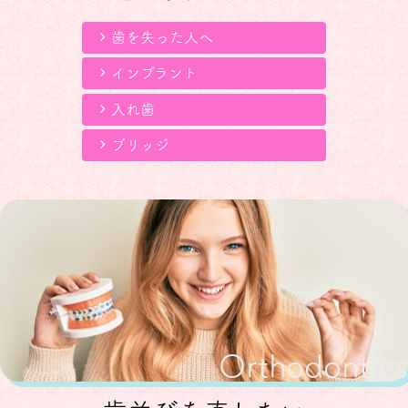
ご不便をおかけしますが、ご了承のほど何卒宜しく
歯を失った人へ
お願い致します。
2025.06.24
【8月休診日のお知らせ】
インプラント
夏季休診のため、下記日程が休診となります。
入れ歯
１２日(火)・１３日(水)・１４日(木)・１５日(金)
ご不便をおかけしますが、ご了承のほど何卒宜しく
ブリッジ
お願い致します。
2025.02.21
【３月臨時休診日のお知らせ】
研修のため、下記日程が休診となります。
８日(土)
ご不便をおかけしますが、ご了承のほど何卒宜しく
お願い致します。
2025.01.24
【２月臨時休診日のお知らせ】
研修のため、下記日程が休診となります。
１５日(土)
Orthodontics
ご不便をおかけしますが、ご了承のほど何卒宜しく
お願い致します。