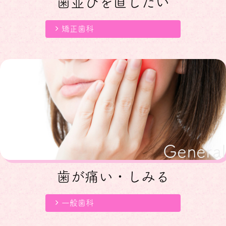
歯並びを直したい
2025.01.10
【１月臨時休診日のお知らせ】
研修のため、下記日程が休診となります。
矯正歯科
１８日(土)
ご不便をおかけしますが、ご了承のほど何卒宜しく
お願い致します。
2024.11.26
【年末年始休暇のお知らせ】
下記日程が休診となります。
２０２４年１２月２９日～２０２５年１月５日
※１月６日(月)～通常通り診療いたします。
ご不便をおかけしますが、ご了承のほど何卒宜しく
General
お願い致します。
歯が痛い・しみる
一般歯科