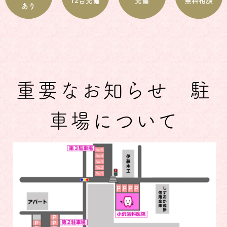
12台完備
完備
無料相談
あり
重要なお知らせ 駐
車場について