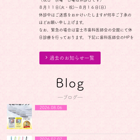
８月１１日(火・祝)～８月１６日(日)
休診中はご迷惑をおかけいたしますが何卒ご了承の
ほどお願い申し上げます。
なお、緊急の場合は富士市歯科医師会の会館にて休
日診療を行っております。 下記に歯科医師会のHPを
ご案内いたしますので、受診の際は予めお電話で症
状をお伝え下さい。
過去のお知らせ一覧
また、「マイナ保険証（または資格確認証）」「子
ども医療費受給者証」等を忘れずにお持ちくださ
い。
Blog
〈歯科医師会ホームページ〉
https://www.fuji8020.jp/emergency/
―ブログ―
2026.05.21
【スタッフ募集のお知らせ】
2026.08.06
この度、体制強化に伴い、新しく【歯科衛生士】を
募集いたします。
当院では、スタッフがプライベートも大切にしなが
ら、無理なく笑顔で働ける職場環境づくりに注力し
ています。
2026.07.07