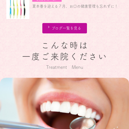
詳細は採用ページをご覧ください。
夏本番を迎える７月、お口の健康管理も忘れずに！
https://ozawashika.net/recruit
皆さまのご応募をお待ちしております。
ブログ一覧を見る
2026.06.01
2026.04.21
【GW中の休診のお知らせ】
梅雨でも爽やかに！6月のオーラルケア習慣
GW中は、祝日、日曜、水曜が休診となります。
こんな時は
・29日(水) 休診
・3日(日)～6日(木)まで休診
一度ご来院ください
休診中はご迷惑をおかけいたしますが何卒ご了承の
2026.05.08
ほどお願い申し上げます。
新緑が気持ちよい5月！生活リズムとお口の健康を見
Treatment Menu
なお、緊急の場合は富士市歯科医師会の会館にて休
直しましょう！
日診療を行っております。
下記に歯科医師会のHPをご案内いたしますので、受
2026.03.31
診の際は予めお電話で症状をお伝え下さい。
ピカピカの新学期へ！子ども用フロスで始める口腔ケ
また、「マイナ保険証（または資格確認証）」「子
ア！
ども医療費受給者証」等を忘れずにお持ちくださ
い。
〈歯科医師会ホームページ〉
https://www.fuji8020.jp/emergency/