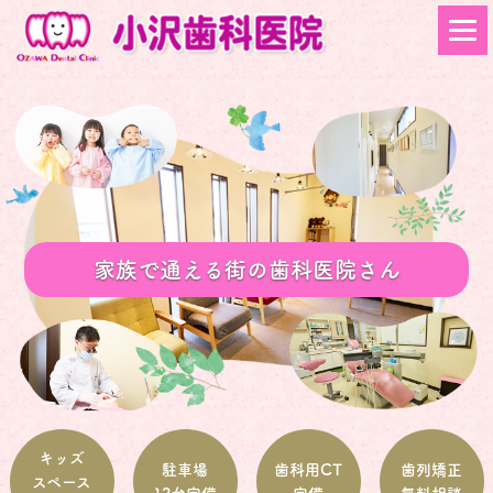
家族で通える街の歯科医院さん
キッズ
駐車場
歯科用CT
歯列矯正
スペース