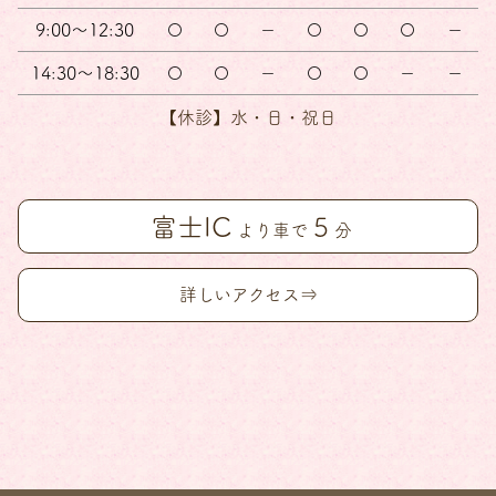
9:00～12:30
〇
〇
－
〇
〇
〇
－
14:30～18:30
〇
〇
－
〇
〇
－
－
【休診】水・日・祝日
富士IC
5
より車で
分
詳しいアクセス⇒